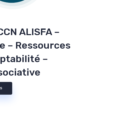
/CCN ALISFA –
ie – Ressources
tabilité –
ociative
NS