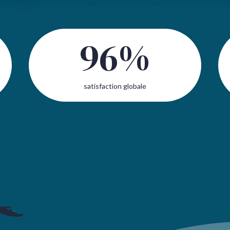
96
%
satisfaction globale