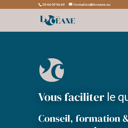
05 46 09 96 69
formation@loceane.eu
Vous faciliter
le q
Conseil, formation